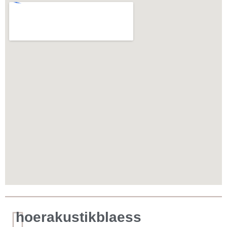
hoerakustikblaess