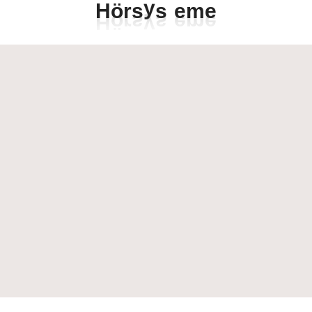
e
H
ö
r
s
y
s
t
e
m