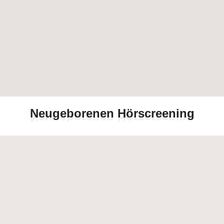
N
e
u
g
e
b
o
r
e
n
e
n
H
ö
r
s
c
r
e
e
n
i
n
g