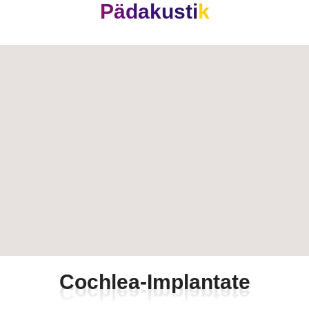
Pädakustik
C
o
c
h
l
e
a
-
I
m
p
l
a
n
t
a
t
e