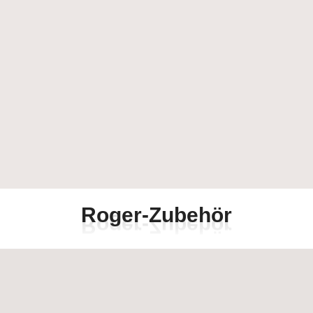
R
o
g
e
r
-
Z
u
b
e
h
ö
r