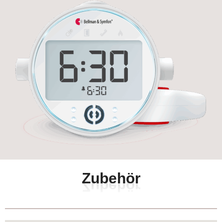
Z
u
b
e
h
ö
r