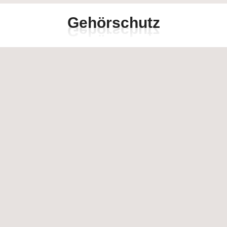
G
e
h
ö
r
s
c
h
u
t
z